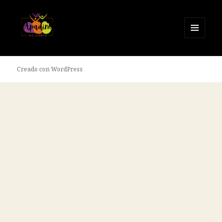
MENÚ
Y
Apadim Río Cuarto
WIDGETS
Creado con WordPress